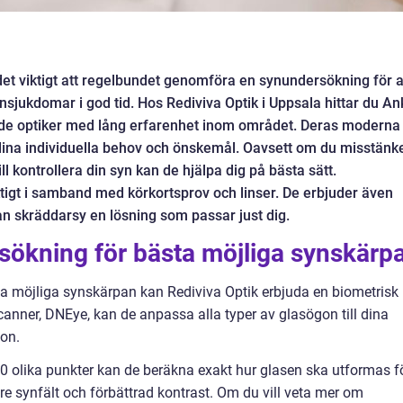
det viktigt att regelbundet genomföra en synundersökning för a
nsjukdomar i god tid. Hos Rediviva Optik i Uppsala hittar du Ank
ade optiker med lång erfarenhet inom området. Deras moderna
ina individuella behov och önskemål. Oavsett om du misstänk
ll kontrollera din syn kan de hjälpa dig på bästa sätt.
igt i samband med körkortsprov och linser. De erbjuder även
an skräddarsy en lösning som passar just dig.
sökning för bästa möjliga synskärp
sta möjliga synskärpan kan Rediviva Optik erbjuda en biometrisk
anner, DNEye, kan de anpassa alla typer av glasögon till dina
gon.
0 olika punkter kan de beräkna exakt hur glasen ska utformas f
re synfält och förbättrad kontrast. Om du vill veta mer om