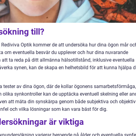
ökning till?
 Rediviva Optik kommer de att undersöka hur dina ögon mår oc
veta om eventuella besvär du upplever och hur dina nuvarande
att ta reda på ditt allmänna hälsotillstånd, inklusive eventuella
erka synen, kan de skapa en helhetsbild för att kunna hjälpa d
 tester av dina ögon, där de kollar ögonens samarbetsförmåga,
m olika synkontroller kan de upptäcka eventuell skelning eller an
ven att mäta din synskärpa genom både subjektiva och objekti
nfel och vilka lösningar som kan vara bäst för dig.
rsökningar är viktiga
ynundersökning varierar beroende på ålder och eventuella synfe