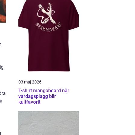
h
ig
03 maj 2026
T-shirt mangobeard när
dra
vardagsplagg blir
va
kultfavorit
l