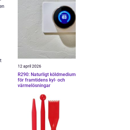
 en
t
12 april 2026
R290: Naturligt köldmedium
för framtidens kyl- och
värmelösningar