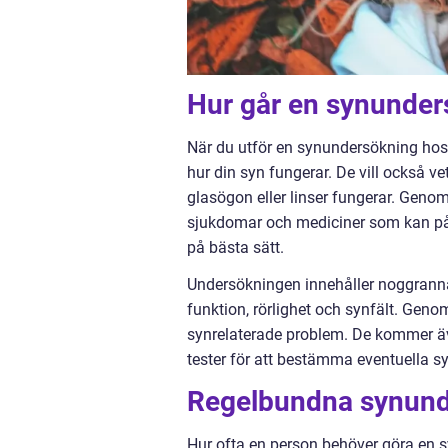
Hur går en synunders
När du utför en synundersökning hos
hur din syn fungerar. De vill också 
glasögon eller linser fungerar. Genom 
sjukdomar och mediciner som kan påv
på bästa sätt.
Undersökningen innehåller noggranna
funktion, rörlighet och synfält. Geno
synrelaterade problem. De kommer ä
tester för att bestämma eventuella sy
Regelbundna synunde
Hur ofta en person behöver göra en s