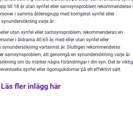
upp till 18 år utan synfel eller samsynsproblem rekommenderas
rsoner i samma åldersgrupp med korrigerat synfel eller
ynundersökning varje år.
d eller utan synfel eller samsynsproblem, rekommenderas en
rsoner i åldrarna 40-65 år, med eller utan synfel eller
synundersökning vartannat år. Slutligen rekommenderas
eller samsynsproblem, att genomgå en synundersökning varje år.
ökning om du märker några förändringar i din syn. Det är viktig
 eventuella synfel eller ögonsjukdomar på ett effektivt sätt.
Läs fler inlägg här