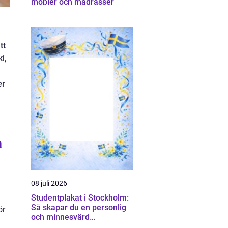
möbler och madrasser
tt
i,
er
a
08 juli 2026
Studentplakat i Stockholm:
Så skapar du en personlig
ör
och minnesvärd
studentskylt