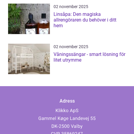
02 november 2025
Linsåpa: Den magiska
allrengöraren du behöver i ditt
hem
02 november 2025
Våningssängar - smart lösning för
litet utrymme
Adress