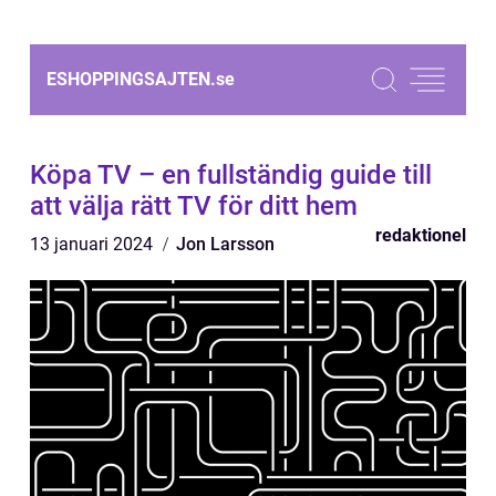
ESHOPPINGSAJTEN.
se
Köpa TV – en fullständig guide till
att välja rätt TV för ditt hem
redaktionel
13 januari 2024
Jon Larsson