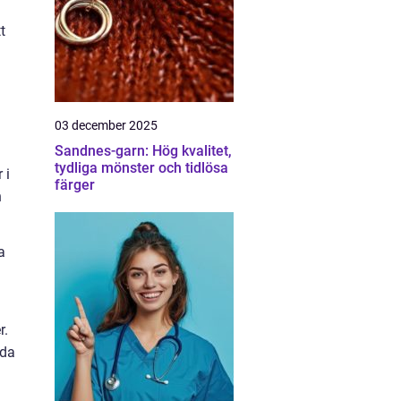
t
03 december 2025
Sandnes-garn: Hög kvalitet,
tydliga mönster och tidlösa
 i
färger
h
a
r.
dda