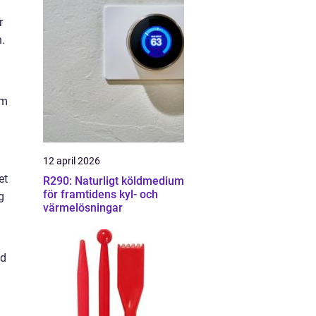
r
n.
om
12 april 2026
et
R290: Naturligt köldmedium
för framtidens kyl- och
g
värmelösningar
dd