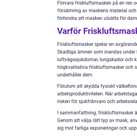
Förvara friskluftsmasken på en ren oc
försämring av maskens material och f
förhindra att masken utsätts för da
Varför Friskluftsmask
Friskluftsmasker spelar en avgörande r
Skadliga ämnen som inandas under län
luftvägssjukdomar, lungskador och kemi
högkvalitativa friskluftsmasker och s
underhåller dem.
Förutom att skydda fysiskt välbefinn
arbetsproduktiviteten. När arbetstaga
risken för sjukfrånvaro och arbetsre
I sammanfattning, friskluftsmasker 
Genom att välja rätt typ av mask, an
sig mot farliga exponeringar och upp