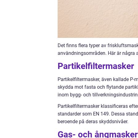
Det finns flera typer av friskluftsma
användningsområden. Här är några av
Partikelfiltermasker
Partikelfiltermasker, även kallade P-m
skydda mot fasta och flytande parti
inom bygg- och tillverkningsindustri
Partikelfiltermasker klassificeras efte
standarder som EN 149. Dessa standa
beroende på deras skyddsnivåer.
Gas- och ångmasker