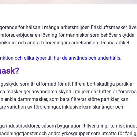
avgörande för hälsan i många arbetsmiljöer. Friskluftsmasker, äv
ratorer, erbjuder en lösning för människor som behöver skydda
emikalier och andra föroreningar i arbetsmiljön. Denna artikel
nktion och olika typer till hur de används och underhålls
.
mask?
gsskydd som är utformad för att filtrera bort skadliga partiklar
sa masker ger användaren skydd i miljöer där luften är föroren
från enkla dammmasker, som bara filtrerar större partiklar, kan
re variation av föroreningar, inklusive kemiska ångor och
industrisektorer, såsom byggnation, tillverkning, kemisk indus
 räddningstjänster och andra yrkesgrupper som utsätts för farlig