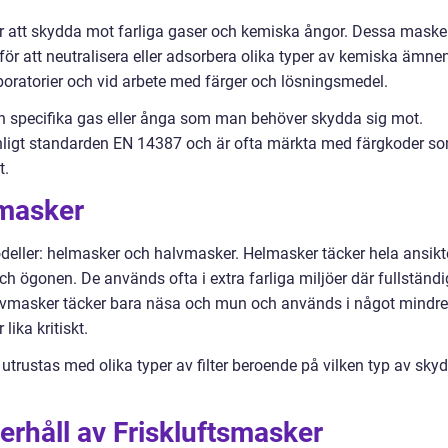
 att skydda mot farliga gaser och kemiska ångor. Dessa maske
 för att neutralisera eller adsorbera olika typer av kemiska ämne
aboratorier och vid arbete med färger och lösningsmedel.
ör den specifika gas eller ånga som man behöver skydda sig mot.
s enligt standarden EN 14387 och är ofta märkta med färgkoder s
t.
masker
deller: helmasker och halvmasker. Helmasker täcker hela ansikt
h ögonen. De används ofta i extra farliga miljöer där fullständi
alvmasker täcker bara näsa och mun och används i något mindre
lika kritiskt.
rustas med olika typer av filter beroende på vilken typ av sky
rhåll av Friskluftsmasker