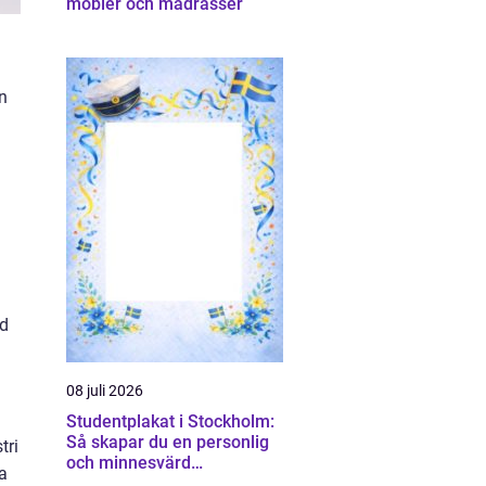
möbler och madrasser
en
ad
08 juli 2026
Studentplakat i Stockholm:
Så skapar du en personlig
tri
och minnesvärd
a
studentskylt