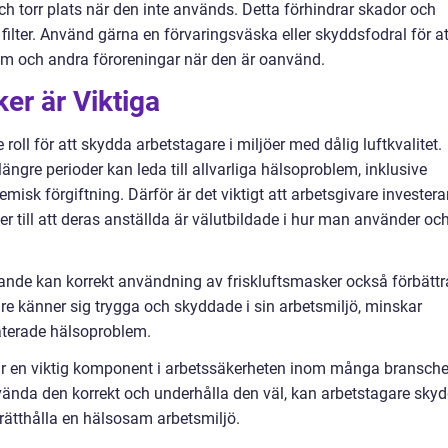
h torr plats när den inte används. Detta förhindrar skador och
ilter. Använd gärna en förvaringsväska eller skyddsfodral för at
mm och andra föroreningar när den är oanvänd.
er är Viktiga
oll för att skydda arbetstagare i miljöer med dålig luftkvalitet.
gre perioder kan leda till allvarliga hälsoproblem, inklusive
sk förgiftning. Därför är det viktigt att arbetsgivare investerar
er till att deras anställda är välutbildade i hur man använder oc
ande kan korrekt användning av friskluftsmasker också förbättr
re känner sig trygga och skyddade i sin arbetsmiljö, minskar
laterade hälsoproblem.
är en viktig komponent i arbetssäkerheten inom många bransche
vända den korrekt och underhålla den väl, kan arbetstagare sky
rätthålla en hälsosam arbetsmiljö.