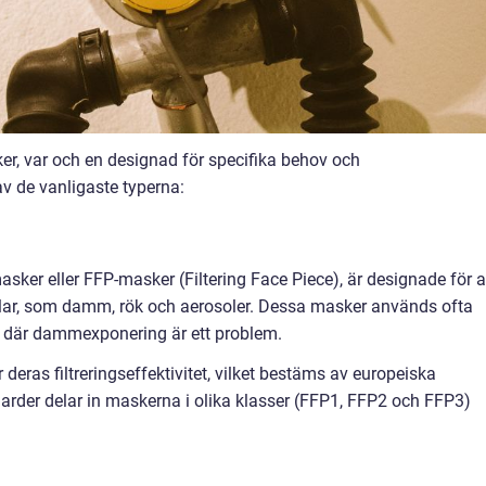
sker, var och en designad för specifika behov och
 de vanligaste typerna:
asker eller FFP-masker (Filtering Face Piece), är designade för a
klar, som damm, rök och aerosoler. Dessa masker används ofta
n där dammexponering är ett problem.
r deras filtreringseffektivitet, vilket bestäms av europeiska
rder delar in maskerna i olika klasser (FFP1, FFP2 och FFP3)