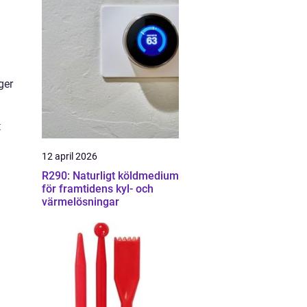
ger
t
12 april 2026
R290: Naturligt köldmedium
för framtidens kyl- och
värmelösningar