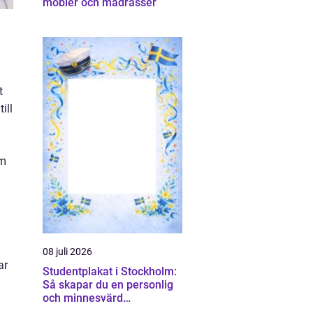
möbler och madrasser
t
ill
om
08 juli 2026
ar
Studentplakat i Stockholm:
Så skapar du en personlig
och minnesvärd
studentskylt