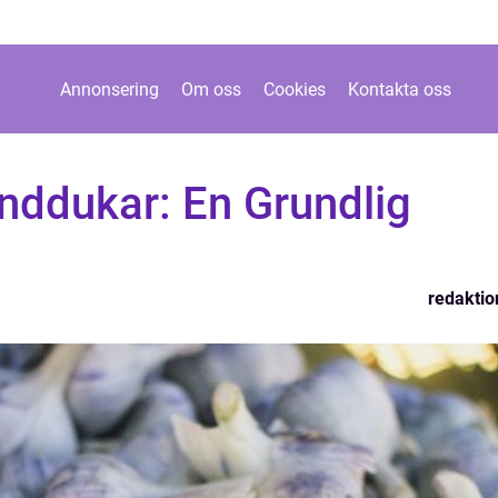
Annonsering
Om oss
Cookies
Kontakta oss
nddukar: En Grundlig
redaktio