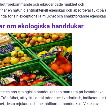
ligt förekommande och erbjuder både mjukhet och
 en naturlig antibakteriell egenskap och absorberar fukt på e
ända för sin exceptionella mjukhet och snabbtorkande egenskap
gar om ekologiska handdukar
rheten hos ekologiska handdukar kan man titta på kvantitativa
rådtäthet, uttryckt i antal trådar per kvadratinch, indikerar hur t
et, desto mjukare och mer hållbart är handduken. Vikten av