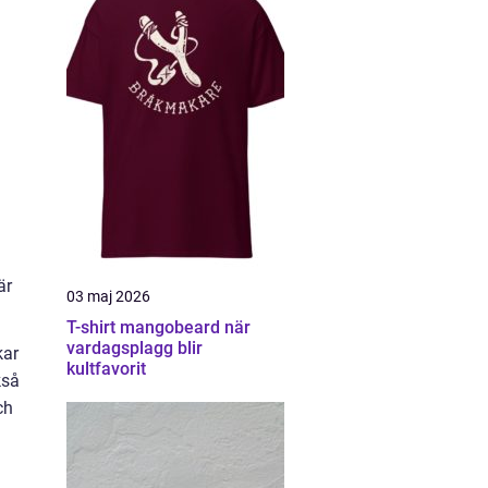
a
är
03 maj 2026
T-shirt mangobeard när
vardagsplagg blir
kar
kultfavorit
kså
ch