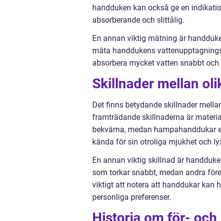
handduken kan också ge en indikation
absorberande och slittålig.
En annan viktig mätning är handduke
mäta handdukens vattenupptagningsfö
absorbera mycket vatten snabbt och e
Skillnader mellan ol
Det finns betydande skillnader mella
framträdande skillnaderna är materi
bekväma, medan hampahanddukar er
kända för sin otroliga mjukhet och ly
En annan viktig skillnad är handduke
som torkar snabbt, medan andra före
viktigt att notera att handdukar kan h
personliga preferenser.
Historia om för- och