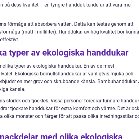
 på dess kvalitet – en tyngre handduk tenderar att vara mer
ns förmåga att absorbera vatten. Detta kan testas genom att
rmåga (mätt i milliliter). Handdukar av hög kvalitet bör kunn
ffektivt.
ika typer av ekologiska handdukar
n olika typer av ekologiska handdukar. En av de mest
alvalet. Ekologiska bomullshanddukar är vanligtvis mjuka och
bjuder en mer grov och skrubbande känsla. Bambuhanddukar 
xiga känsla.
ns storlek och tjocklek. Vissa personer föredrar tunnare handdu
drar tjockare handdukar för extra komfort och värme. Det är oc
a olika mönster och färger för att passa olika inredningsstilar o
 nackdelar med olika ekologiska