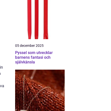
05 december 2025
Pyssel som utvecklar
barnens fantasi och
självkänsla
in
h
iva