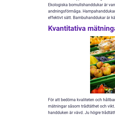
Ekologiska bomullshanddukar är van
andningsförmåga. Hampahanddukar har
effektivt sätt. Bambuhanddukar är k
Kvantitativa mätnin
För att bedöma kvaliteten och hållba
mätningar såsom trådtäthet och vikt. T
handduken är vävd. Ju högre trådtäth