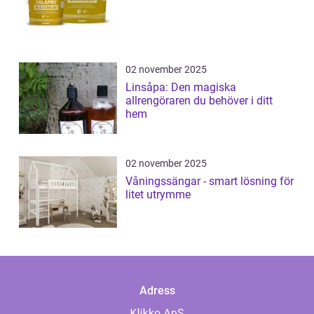
02 november 2025
Linsåpa: Den magiska
allrengöraren du behöver i ditt
hem
02 november 2025
Våningssängar - smart lösning för
litet utrymme
Adress