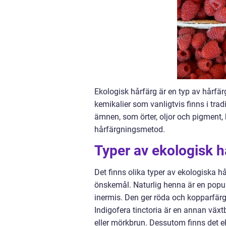
Ekologisk hårfärg är en typ av hårfä
kemikalier som vanligtvis finns i tra
ämnen, som örter, oljor och pigment,
hårfärgningsmetod.
Typer av ekologisk h
Det finns olika typer av ekologiska h
önskemål. Naturlig henna är en popu
inermis. Den ger röda och kopparfärga
Indigofera tinctoria är en annan väx
eller mörkbrun. Dessutom finns det e