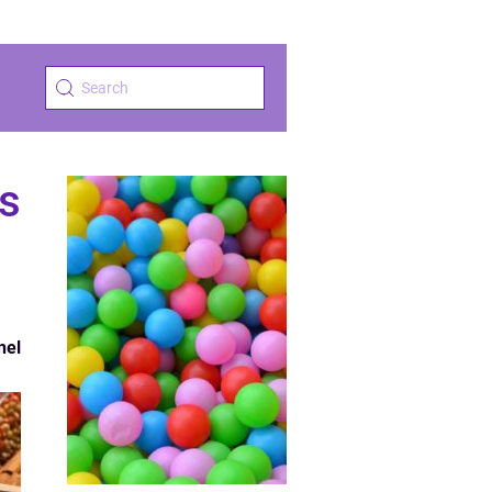
ys
nel