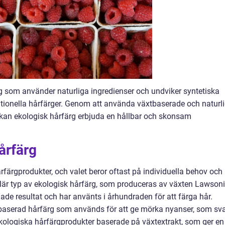
rg som använder naturliga ingredienser och undviker syntetiska
ditionella hårfärger. Genom att använda växtbaserade och naturl
 kan ekologisk hårfärg erbjuda en hållbar och skonsam
årfärg
årfärgprodukter, och valet beror oftast på individuella behov och
lär typ av ekologisk hårfärg, som produceras av växten Lawson
de resultat och har använts i århundraden för att färga hår.
tbaserad hårfärg som används för att ge mörka nyanser, som sva
kologiska hårfärgprodukter baserade på växtextrakt, som ger en