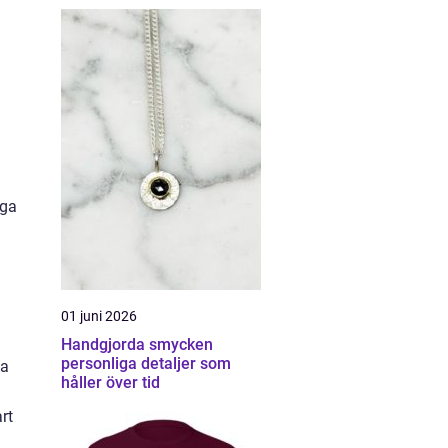
iga
01 juni 2026
Handgjorda smycken
personliga detaljer som
ia
håller över tid
rt