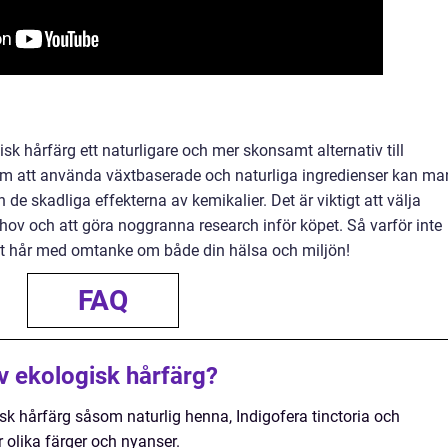
k hårfärg ett naturligare och mer skonsamt alternativ till
nom att använda växtbaserade och naturliga ingredienser kan ma
 de skadliga effekterna av kemikalier. Det är viktigt att välja
hov och att göra noggranna research inför köpet. Så varför inte
itt hår med omtanke om både din hälsa och miljön!
FAQ
av ekologisk hårfärg?
gisk hårfärg såsom naturlig henna, Indigofera tinctoria och
r olika färger och nyanser.