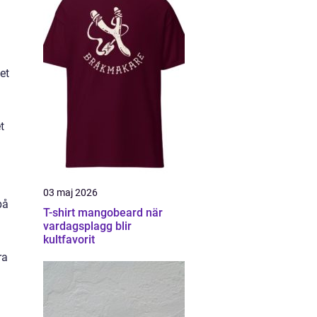
et
t
03 maj 2026
på
T-shirt mangobeard när
vardagsplagg blir
kultfavorit
ra