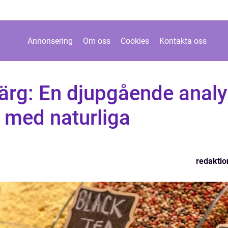
Annonsering
Om oss
Cookies
Kontakta oss
färg: En djupgående anal
 med naturliga
redaktio