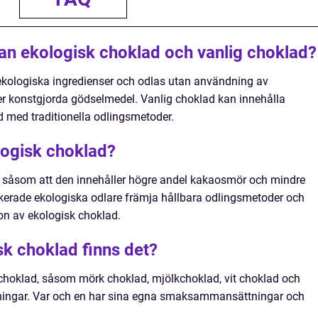
lan ekologisk choklad och vanlig choklad?
ekologiska ingredienser och odlas utan användning av
r konstgjorda gödselmedel. Vanlig choklad kan innehålla
d med traditionella odlingsmetoder.
logisk choklad?
r såsom att den innehåller högre andel kakaosmör och mindre
ikerade ekologiska odlare främja hållbara odlingsmetoder och
on av ekologisk choklad.
sk choklad finns det?
k choklad, såsom mörk choklad, mjölkchoklad, vit choklad och
lningar. Var och en har sina egna smaksammansättningar och