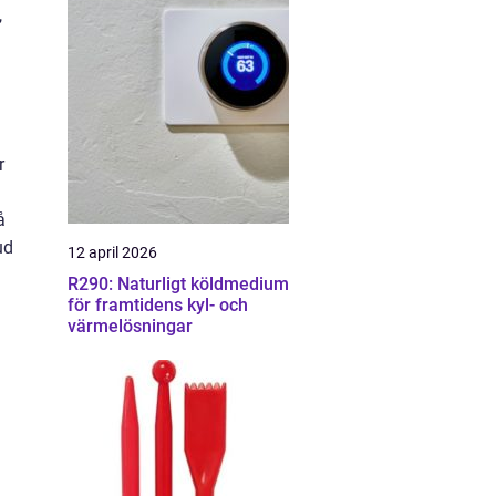
,
r
å
ud
12 april 2026
R290: Naturligt köldmedium
för framtidens kyl- och
värmelösningar