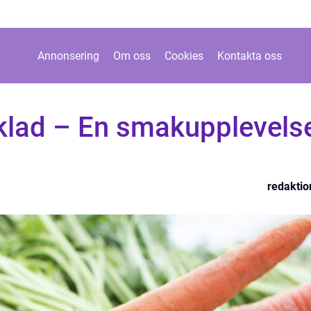
Annonsering
Om oss
Cookies
Kontakta oss
klad – En smakupplevels
redaktio