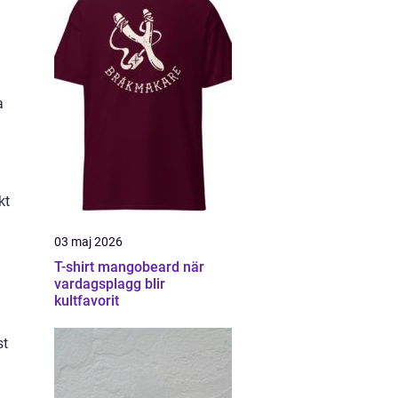
a
kt
03 maj 2026
T-shirt mangobeard när
vardagsplagg blir
kultfavorit
st