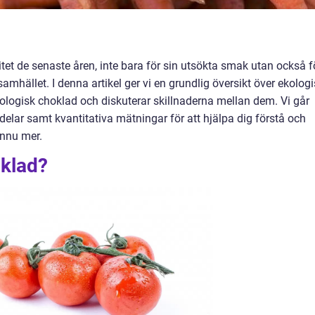
itet de senaste åren, inte bara för sin utsökta smak utan också f
amhället. I denna artikel ger vi en grundlig översikt över ekolog
kologisk choklad och diskuterar skillnaderna mellan dem. Vi går
elar samt kvantitativa mätningar för att hjälpa dig förstå och
ännu mer.
oklad?