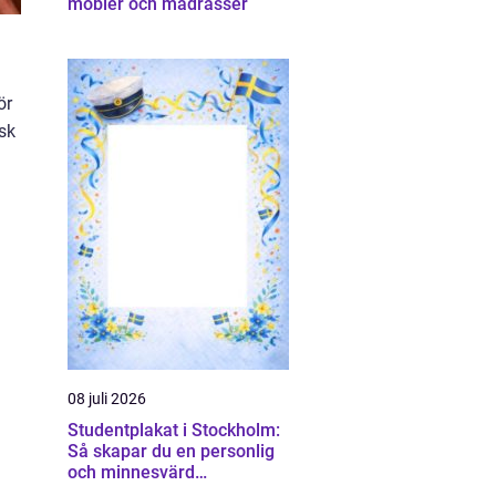
möbler och madrasser
ör
isk
08 juli 2026
Studentplakat i Stockholm:
Så skapar du en personlig
och minnesvärd
studentskylt