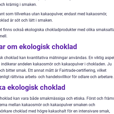
och krämig i smaken.
riant som tillverkas utan kakaopulver, endast med kakaosmör,
hoklad är söt och lätt i smaken.
Det finns också ekologiska chokladprodukter med olika smaksatt
mell.
gar om ekologisk choklad
sk choklad kan kvantitativa mätningar användas. En viktig aspe
h indikerar andelen kakaosmör och kakaopulver i chokladen. Ju
h bitter smak. Ett annat mått är Fairtrade-certifiering, vilket
ligt rättvisa arbets- och handelsvillkor för odlare och arbetare.
ika ekologisk choklad
 choklad kan vara både smakmässiga och etiska. Först och främ
nerna mellan kakaosmör och kakaopulver smaken och
mörkare choklad med högre kakaohalt för en intensivare smak,