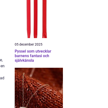
05 december 2025
Pyssel som utvecklar
barnens fantasi och
e,
självkänsla
 en
lad