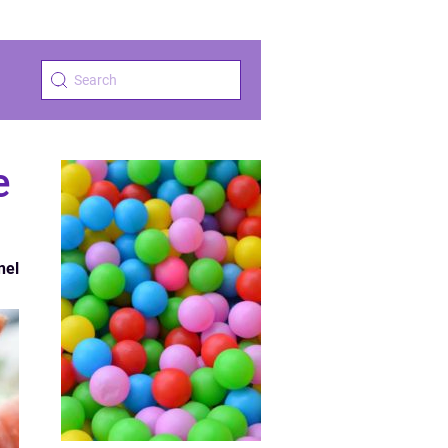
e
nel