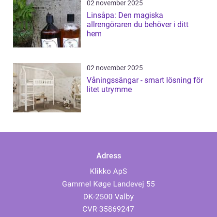
02 november 2025
Linsåpa: Den magiska
allrengöraren du behöver i ditt
hem
02 november 2025
Våningssängar - smart lösning för
litet utrymme
Adress