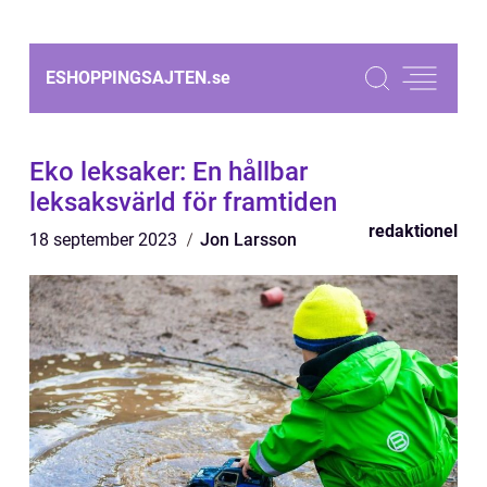
ESHOPPINGSAJTEN.
se
Eko leksaker: En hållbar
leksaksvärld för framtiden
redaktionel
18 september 2023
Jon Larsson