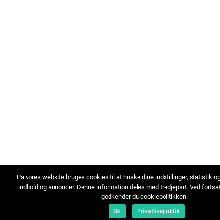
På vores website bruges cookies til at huske dine indstillinger, statistik o
indhold og annoncer. Denne information deles med tredjepart. Ved fortsa
godkender du cookiepolitikken.
Ok
Privatlivspolitik