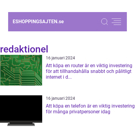
ESHOPPINGSAJTEN.
se
redaktionel
16 januari 2024
Att köpa en router är en viktig investering
för att tillhandahålla snabbt och pålitligt
internet i d...
16 januari 2024
Att köpa en telefon är en viktig investering
för många privatpersoner idag