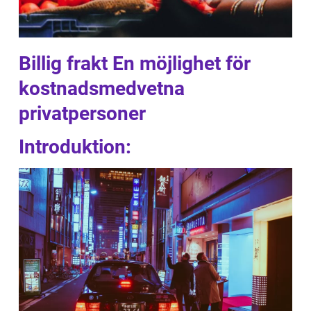
Billig frakt En möjlighet för
kostnadsmedvetna
privatpersoner
Introduktion: